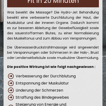
Fit in 20 Minuten
zu setzen und schon vor der
Massage die Sinne den Geist
und den Körper zur Ruhe
Was bewirkt die Massage? Die Hydro-Jet Behandlung
kommen zu lassen.
bewirkt eine verbesserte Durchblutung der Haut, der
Muskulatur und der inneren Organe. Dadurch kommt
es zur besseren Ableitung der Gewebeflüssigkeit sowie
des sauerstoffarmen Blutes, zu einer Normalisierung
des Muskeltonus und zum Abbau von Verspannungen.
Die Überwasserdruckstrahlmassage wird angewendet
bei Verspannungen oder Schmerzen in der Hals-, Brust
oder Lendenwirbelsäule sowie muskulärer Übermüdung.
Die positive Wirkung ist wie folgt nachgewiesen :
Verbesserung der Durchblutung
Entspannung der Muskulatur
Linderung der Schmerzen
Straffung des Bindegewebes
Steigerung von Energie und